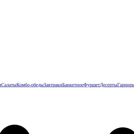
и
Салаты
Комбо-обеды
Завтраки
Банкетное
Фуршет
Десерты
Гарнир