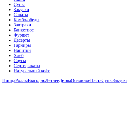
Супы
Закуски
Салаты
Комбо-обеды
Завтраки
Банкетное
Фуршет
Десерты
Гарниры
Напитки
Хлеб
Соусы
Сертификаты
Натуральный кофе
Пицца
Роллы
Выгодно
Летнее
Детям
Основное
Паста
Супы
Закуск