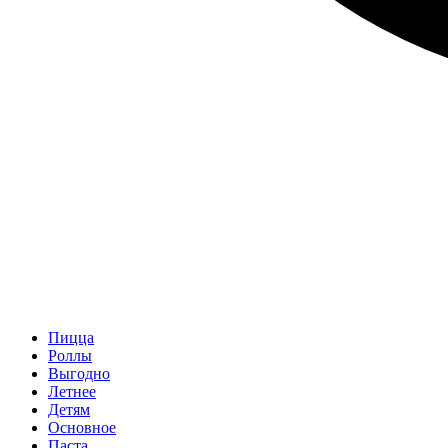
Пицца
Роллы
Выгодно
Летнее
Детям
Основное
Паста