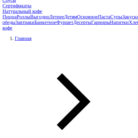
Соусы
Сертификаты
Натуральный кофе
Пицца
Роллы
Выгодно
Летнее
Детям
Основное
Паста
Супы
Закуск
обеды
Завтраки
Банкетное
Фуршет
Десерты
Гарниры
Напитки
Хле
кофе
Главная