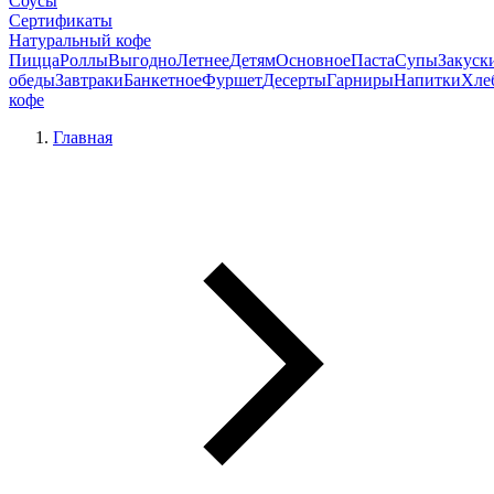
Соусы
Сертификаты
Натуральный кофе
Пицца
Роллы
Выгодно
Летнее
Детям
Основное
Паста
Супы
Закуск
обеды
Завтраки
Банкетное
Фуршет
Десерты
Гарниры
Напитки
Хле
кофе
Главная