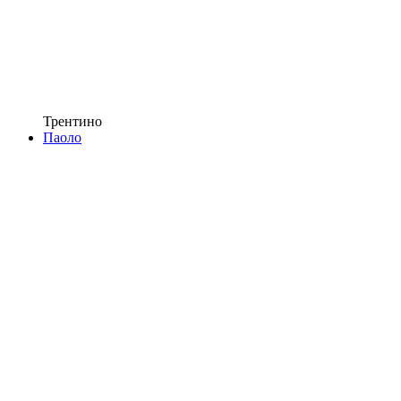
Трентино
Паоло