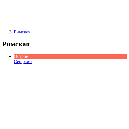
Римская
Римская
Острое
Серджио