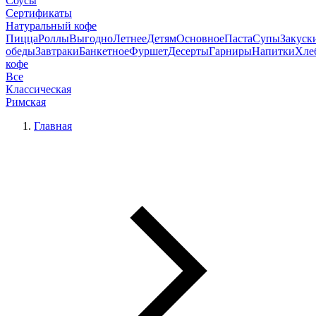
Соусы
Сертификаты
Натуральный кофе
Пицца
Роллы
Выгодно
Летнее
Детям
Основное
Паста
Супы
Закуск
обеды
Завтраки
Банкетное
Фуршет
Десерты
Гарниры
Напитки
Хле
кофе
Все
Классическая
Римская
Главная